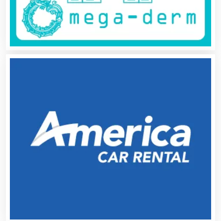
Audio, Sonido e Iluminación
Audios para Eventos
Autobuses
Automatización
Automóviles Nuevos y Usados
Autopartes Eléctricas