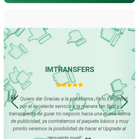
Carpinterías
Centros Comerciales
Centros de Espectáculos
IMTRANSFERS
Centros de Nutrición
Quiero dar Gracias a la plataforma ¡Ya lo Encontré!,
por el excelente servicio y la manera tan fácil y
m
e
Centros Turísticos
transparente de guiar mi negocio hacia una nueva forma
gus
de publicidad, ya contratamos el paquete básico y muy
qu
í me
pronto veremos la posibilidad de hacer el Upgrade al
m
Cerrajerías
siguiente nivel!