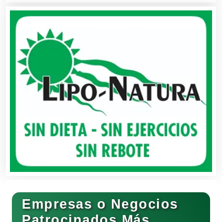
Avaluos
Balnearios
Bancos
Banquetes
Bares y Cantinas
Empresas o Negocios
Basculas
Patrocinados Más