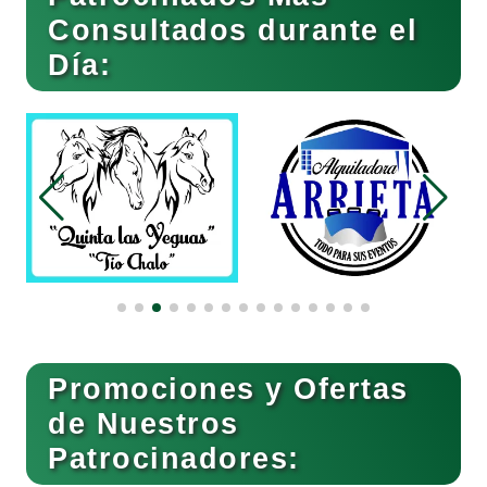
Consultados durante el
Bebidas
Día:
Belleza
Bordados y Estampados
Boutiques
Buceo
Promociones y Ofertas
de Nuestros
Patrocinadores:
Cafeterías