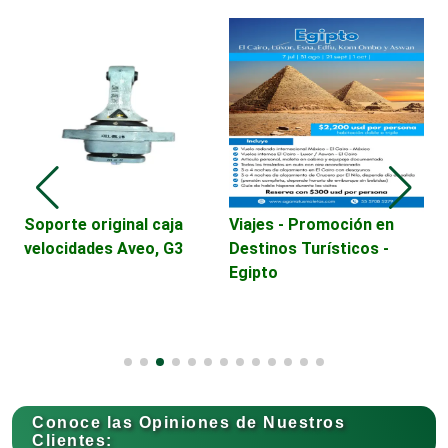
Cajas de Ahorro
Cámaras de Comercio
Camiones para Fletes
Soporte original caja
Viajes - Promoción en
V
velocidades Aveo, G3
Destinos Turísticos -
D
Egipto
C
Cancelería de Aluminio
Capacitación
Conoce las Opiniones de Nuestros
Carnicerías
Clientes: