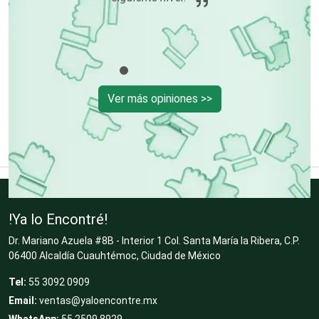
Cibercafés
Clínicas de Belleza
Ver más opiniones >>
Clínicas de Rehabilitación
Clínicas y Hospitales
!Ya lo Encontré!
Dr. Mariano Azuela #8B - Interior 1 Col. Santa María la Ribera, C.P.
06400 Alcaldía Cuauhtémoc, Ciudad de México
Clubes Deportivos
Tel:
55 3092 0909
Email:
ventas@yaloencontre.mx
Cocinas Integrales
WhatsApp:
55 2509 8929