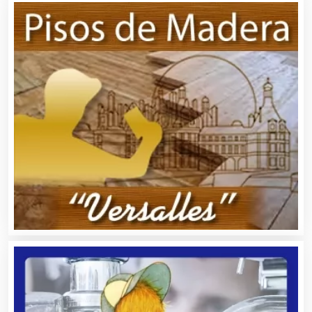
Agricultura y Ganadería
Agua Purificada
Aire Acondicionado
Alarmas
Albercas
Alimentos