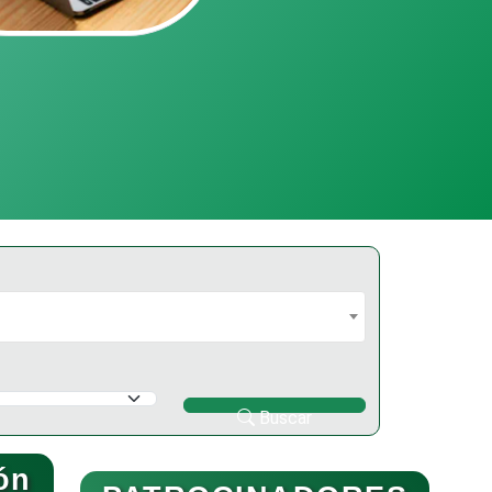
Buscar
ón