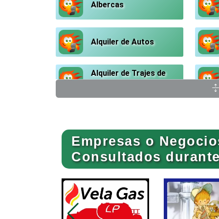
Albercas
Alquiler de Autos
Alquiler de Trajes de
Etiqueta
Ambulancias
Empresas o Negocio
Animadores de Eventos
Consultados durante 
Artes Gráficas