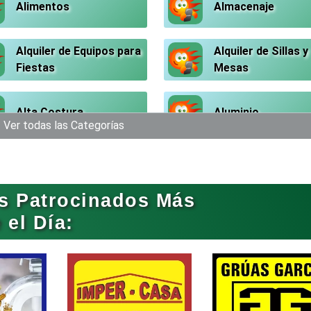
Alimentos
Almacenaje
Alquiler de Equipos para
Alquiler de Sillas y
Fiestas
Mesas
Alta Costura
Aluminio
Ver todas las Categorías
Análisis Clínicos
Análisis de Aguas
s Patrocinados Más
Aparatos y Equipos
Arquitectos
el Día:
Eléctricos
Artesanías
Artículos de Ofici