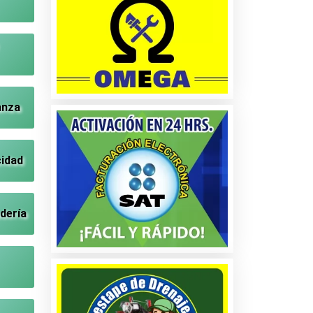
anza
cidad
dería