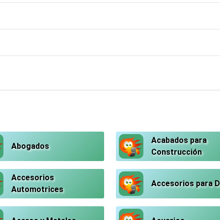
Acabados para
Abogados
Construcción
Accesorios
Accesorios para 
Automotrices