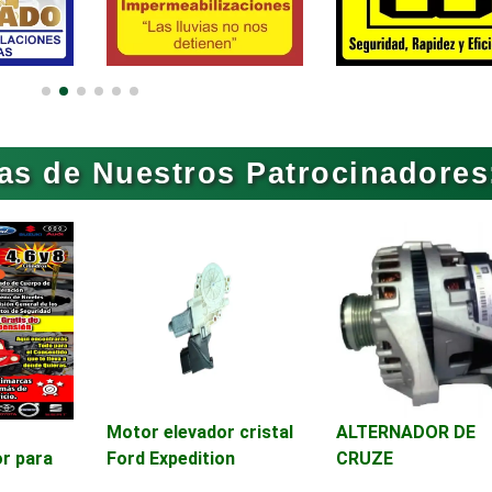
Artículos Deportivos
Artículos Importa
Artículos para Regalos
Artículos Persona
as de Nuestros Patrocinadores
Aseguradoras
Asesores Técnico
Asilos
Asociaciones Civil
Audio, Sonido e
Audios para Event
Iluminación
Automóviles Nuev
Motor elevador cristal
ALTERNADOR DE
Automatización
Usados
r para
Ford Expedition
CRUZE