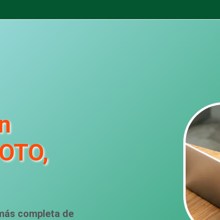
n
OTO,
 más completa de