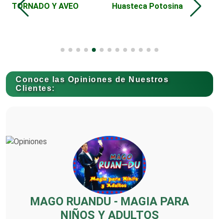
DE
TORNADO Y AVEO
Huasteca Potosina
C
Alquiler de Sillas y Mesas
Alquiler de Trajes de Etiqueta
Conoce las Opiniones de Nuestros
Alta Costura
Clientes:
Aluminio
Ambulancias
MAGO RUANDU - MAGIA PARA
Análisis Clínicos
NIÑOS Y ADULTOS