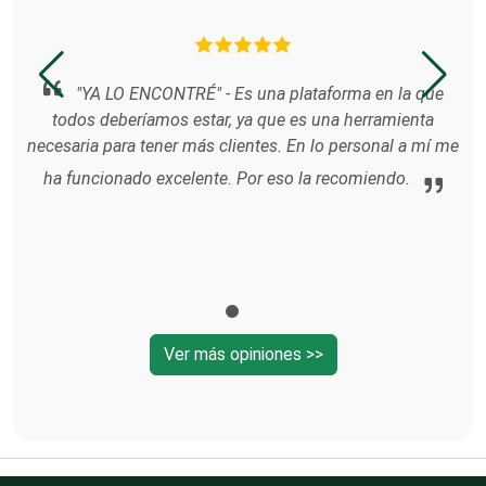
Análisis de Aguas
r
o
s
"YA LO ENCONTRÉ" - Es una plataforma en la que
ido
n
todos deberíamos estar, ya que es una herramienta
Animadores de Eventos
necesaria para tener más clientes. En lo personal a mí me
ha funcionado excelente. Por eso la recomiendo.
Aparatos y Equipos Eléctricos
Arquitectos
Ver más opiniones >>
Artes Gráficas
Artesanías