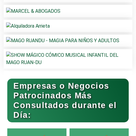
Agencias de Publicidad
Agencias de Viajes
Agricultores
Agricultura y Ganadería
Empresas o Negocios
Patrocinados Más
Agua Purificada
Consultados durante el
Día:
Aire Acondicionado