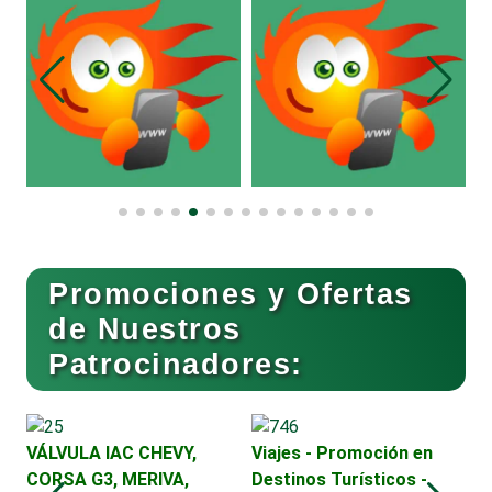
Alarmas
Albercas
Alimentos
Almacenaje
Promociones y Ofertas
de Nuestros
Alquiler de Autos
Patrocinadores:
Alquiler de Equipos para Fiestas
2
VÁLVULA IAC CHEVY,
Viajes - Promoción en
V
CORSA G3, MERIVA,
Destinos Turísticos -
D