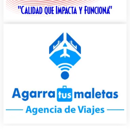
Autopartes Eléctricas
Avaluos
Balnearios
Bancos
Banquetes
Bares y Cantinas