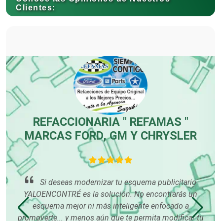
Clientes:
Carnicerías
Carpinterías
Centros Comerciales
REFACCIONARIA " REFAMAS "
MARCAS FORD, GM Y CHRYSLER
Centros de Espectáculos
Centros de Nutrición
cer
Si deseas modernizar tu esquema publicitario
es
YALOENCONTRÉ es la solución. No encontrarás un
 con
esquema mejor ni más inteligente enfocado a
Centros Turísticos
 su
promoverte... y menos aún que te permita modificar tu