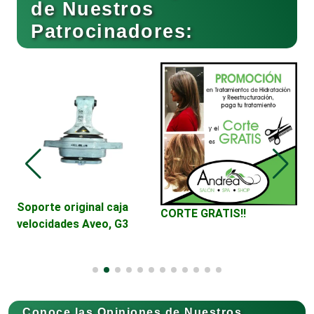
de Nuestros
Patrocinadores:
Cafeterías
Cajas de Ahorro
Cámaras de Comercio
Camiones para Fletes
Soporte original caja
M
CORTE GRATIS!!
velocidades Aveo, G3
r
S
Cancelería de Aluminio
Capacitación
Conoce las Opiniones de Nuestros