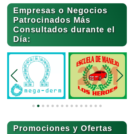
Empresas o Negocios
Basculas
Patrocinados Más
Consultados durante el
Bebidas
Día:
Belleza
Bordados y Estampados
Boutiques
Buceo
Promociones y Ofertas