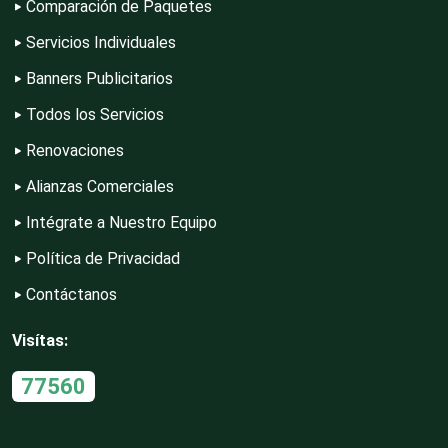
Comparación de Paquetes
Servicios Individuales
Contadores
Banners Publicitarios
Todos los Servicios
Control de Plagas
Renovaciones
Alianzas Comerciales
Intégrate a Nuestro Equipo
Conversiones Automotrices
Política de Privacidad
Contáctanos
Copiadoras
Visítas:
Cortinas, Persianas y Alfombras
77560