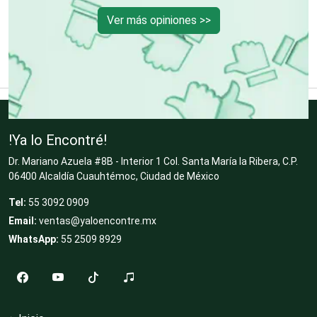
Ver más opiniones >>
Desperdicios Industriales
Dulcerías
Edecanes
!Ya lo Encontré!
Dr. Mariano Azuela #8B - Interior 1 Col. Santa María la Ribera, C.P.
06400 Alcaldía Cuauhtémoc, Ciudad de México
Editores
Tel:
55 3092 0909
Email:
ventas@yaloencontre.mx
Electricidad y Plomería
WhatsApp:
55 2509 8929
Electrodomésticos