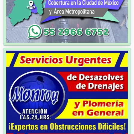
Aire Acondicionado
Alarmas
Albercas
Alimentos
Almacenaje
Alquiler de Autos