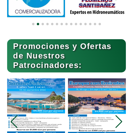
Compresores de aire
Computadoras
Promociones y Ofertas
Conferencias Empresariales
de Nuestros
Patrocinadores:
Construcciones en General
Contadores
Control de Plagas