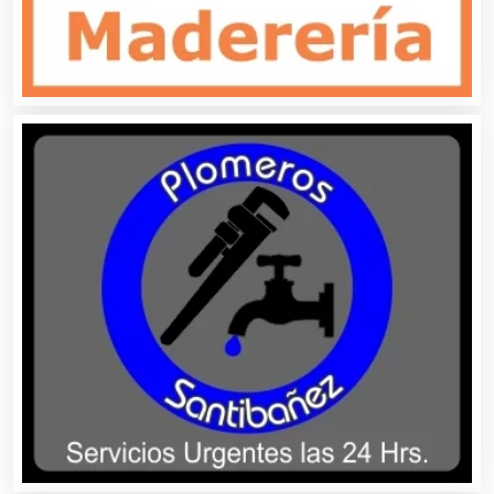
Bordados y Estampados
Boutiques
Buceo
Cafeterías
Cajas de Ahorro
Cámaras de Comercio