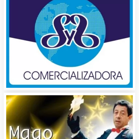
Autobuses
Automatización
Automóviles Nuevos y Usados
Autopartes Eléctricas
Avaluos
Balnearios