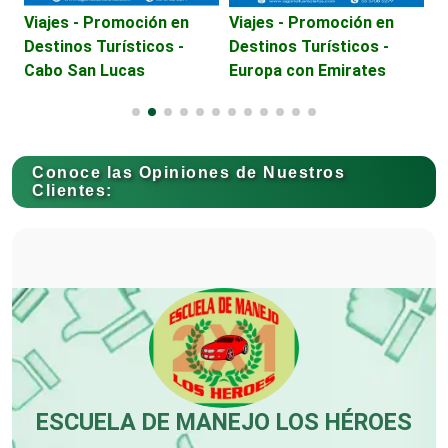
Conversiones Automotrices
E
Viajes - Promoción en
Viajes - Promoción en
V
Destinos Turísticos -
Destinos Turísticos -
D
Cabo San Lucas
Europa con Emirates
E
Copiadoras
Cortinas, Persianas y Alfombras
Conoce las Opiniones de Nuestros
Clientes:
Cremerías y Salchichonerías
Cristalerías
Cromadoras
ESCUELA DE MANEJO LOS HÉROES