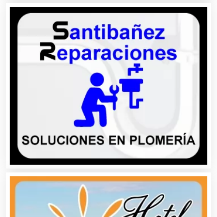
Camiones para Fletes
Cancelería de Aluminio
Capacitación
Carnicerías
Carpinterías
Centros Comerciales