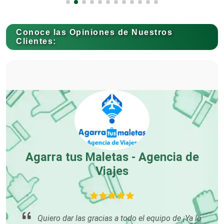
Capacitación
Conoce las Opiniones de Nuestros
Clientes:
Carnicerías
Carpinterías
Centros Comerciales
r
Agarra tus Maletas - Agencia de
or
Viajes
S
Centros de Espectáculos
Centros de Nutrición
ré!
Quiero dar las gracias a todo el equipo de ¡Ya lo