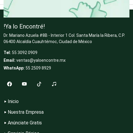
Clubes Deportivos
!Ya lo Encontré!
Dr. Mariano Azuela #8B - Interior 1 Col. Santa María la Ribera, C.P.
Cocinas Integrales
06400 Alcaldía Cuauhtémoc, Ciudad de México
Tel:
55 3092 0909
Email:
ventas@yaloencontre.mx
Combustibles y Lubricantes
WhatsApp:
55 2509 8929
Compresores de aire
Inicio
Computadoras
Nuestra Empresa
Anúnciate Gratis
Conferencias Empresariales