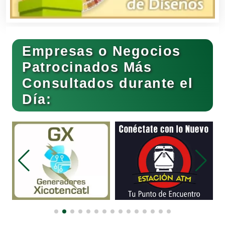
Bares y Cantinas
Empresas o Negocios
Basculas
Patrocinados Más
Consultados durante el
Bebidas
Día:
Belleza
Bordados y Estampados
Boutiques