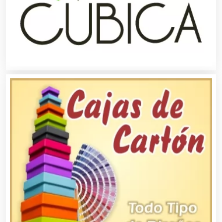
Automóviles Nuevos y Usados
Autopartes Eléctricas
Avaluos
Balnearios
Bancos
Banquetes