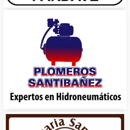
Albercas
Alimentos
Almacenaje
Alquiler de Autos
Alquiler de Equipos para Fiestas
Alquiler de Sillas y Mesas