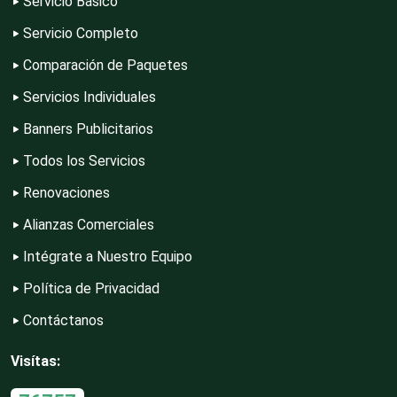
Servicio Básico
Servicio Completo
Construcciones en General
Comparación de Paquetes
Servicios Individuales
Contadores
Banners Publicitarios
Todos los Servicios
Control de Plagas
Renovaciones
Alianzas Comerciales
Intégrate a Nuestro Equipo
Conversiones Automotrices
Política de Privacidad
Contáctanos
Copiadoras
Visítas:
Cortinas, Persianas y Alfombras