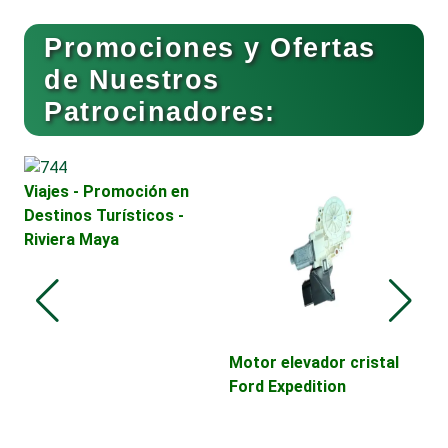
Buceo
Promociones y Ofertas
de Nuestros
Patrocinadores:
Cafeterías
Cajas de Ahorro
Viajes - Promoción en
Destinos Turísticos -
Riviera Maya
Cámaras de Comercio
Camiones para Fletes
Motor elevador cristal
B
Ford Expedition
C
H
Cancelería de Aluminio