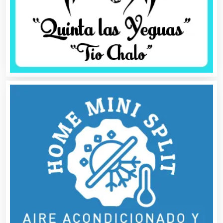
Automóviles Nuevos y Usados
Autopartes Eléctricas
Avaluos
Balnearios
Bancos
Banquetes