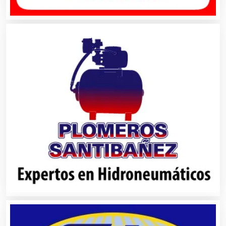
Albercas
Alimentos
Almacenaje
Alquiler de Autos
Alquiler de Equipos para Fiestas
Alquiler de Sillas y Mesas