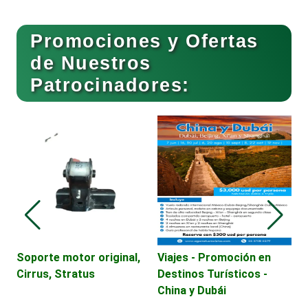
Buceo
Promociones y Ofertas
de Nuestros
Patrocinadores:
Cafeterías
Cajas de Ahorro
Cámaras de Comercio
Camiones para Fletes
Soporte motor original,
Viajes - Promoción en
B
Cirrus, Stratus
Destinos Turísticos -
C
China y Dubái
H
Cancelería de Aluminio