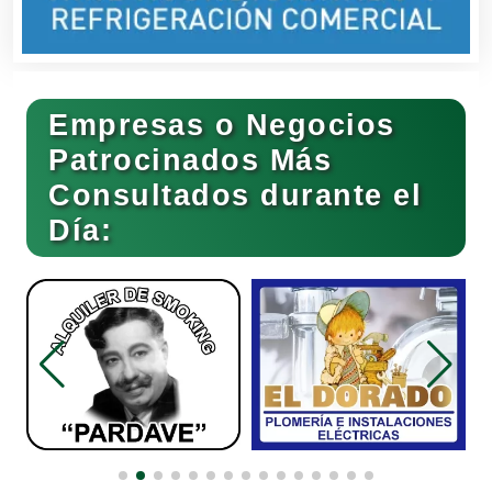
Bares y Cantinas
Empresas o Negocios
Basculas
Patrocinados Más
Consultados durante el
Bebidas
Día:
Belleza
Bordados y Estampados
Boutiques