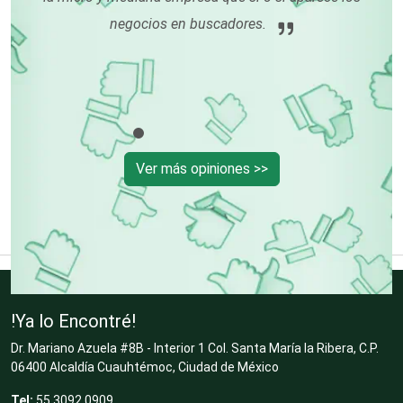
n
negocios en buscadores.
Centros Turísticos
Cerrajerías
Ver más opiniones >>
Cibercafés
Clínicas de Belleza
!Ya lo Encontré!
Clínicas de Rehabilitación
Dr. Mariano Azuela #8B - Interior 1 Col. Santa María la Ribera, C.P.
06400 Alcaldía Cuauhtémoc, Ciudad de México
Clínicas y Hospitales
Tel:
55 3092 0909