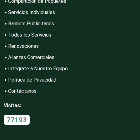
Comparación de Paquetes
Servicios Individuales
Contadores
Banners Publicitarios
Todos los Servicios
Control de Plagas
Renovaciones
Alianzas Comerciales
Intégrate a Nuestro Equipo
Conversiones Automotrices
Política de Privacidad
Contáctanos
Copiadoras
Visítas:
Cortinas, Persianas y Alfombras
77193