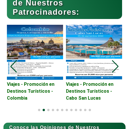
de Nuestros
Patrocinadores:
Cafeterías
Cajas de Ahorro
Cámaras de Comercio
Camiones para Fletes
E
Viajes - Promoción en
Viajes - Promoción en
A
Destinos Turísticos -
Destinos Turísticos -
S
Colombia
Cabo San Lucas
Cancelería de Aluminio
Capacitación
Conoce las Opiniones de Nuestros