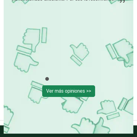
de
un
Cerrajerías
dió
Cibercafés
rte
Clínicas de Belleza
Clínicas de Rehabilitación
Ver más opiniones >>
Clínicas y Hospitales
Clubes Deportivos