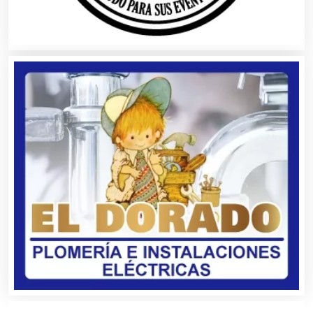
Autopartes Eléctricas
Avaluos
Balnearios
Bancos
Banquetes
Bares y Cantinas