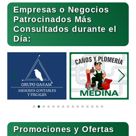
Empresas o Negocios
Basculas
Patrocinados Más
Consultados durante el
Bebidas
Día:
Belleza
Bordados y Estampados
Boutiques
Buceo
Promociones y Ofertas