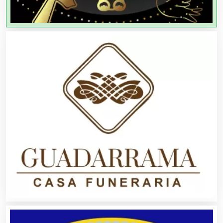
Agricultores
Agricultura y Ganadería
Agua Purificada
Aire Acondicionado
Alarmas
Albercas