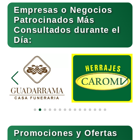
Empresas o Negocios
Basculas
Patrocinados Más
Consultados durante el
Bebidas
Día:
Belleza
Bordados y Estampados
Boutiques
Buceo
Promociones y Ofertas