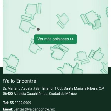
p
cl
Cerrajerías
Cibercafés
Ver más opiniones >>
Clínicas de Belleza
Clínicas de Rehabilitación
!Ya lo Encontré!
Clínicas y Hospitales
Dr. Mariano Azuela #8B - Interior 1 Col. Santa María la Ribera, C.P.
06400 Alcaldía Cuauhtémoc, Ciudad de México
Tel:
55 3092 0909
Clubes Deportivos
Email:
ventas@yaloencontre.mx