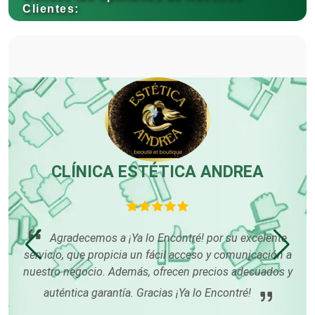
Clientes:
Carnicerías
Carpinterías
Centros Comerciales
ES
CLÍNICA ESTÉTICA ANDREA
Centros de Espectáculos
a a
Agradecemos a ¡Ya lo Encontré! por su excelente
Centros de Nutrición
servicio, que propicia un fácil acceso y comunicación a
nuestro negocio. Además, ofrecen precios adecuados y
auténtica garantía. Gracias ¡Ya lo Encontré!
Centros Turísticos
c