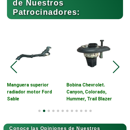
de Nuestros
Patrocinadores:
Cafeterías
Cajas de Ahorro
Cámaras de Comercio
Camiones para Fletes
Manguera superior
Bobina Chevrolet.
V
radiador motor Ford
Canyon, Colorado,
D
Sable
Hummer, Trail Blazer
E
Cancelería de Aluminio
Capacitación
Conoce las Opiniones de Nuestros