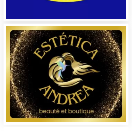
Autopartes Eléctricas
Avaluos
Balnearios
Bancos
Banquetes
Bares y Cantinas