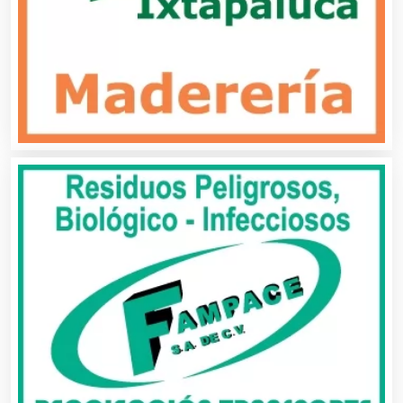
Aire Acondicionado
Alarmas
Albercas
Alimentos
Almacenaje
Alquiler de Autos