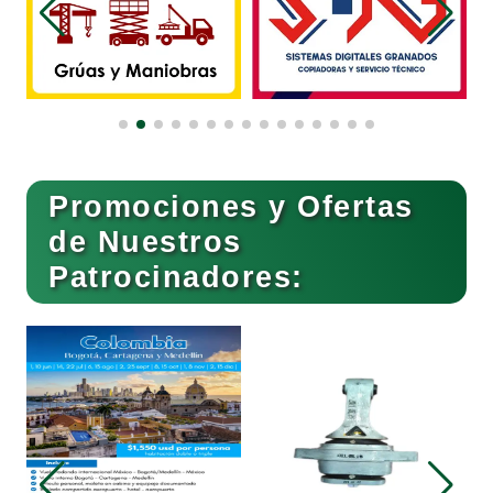
Bordados y Estampados
Boutiques
Buceo
Promociones y Ofertas
de Nuestros
Patrocinadores:
Cafeterías
Cajas de Ahorro
Cámaras de Comercio