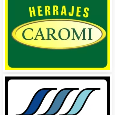
Autobuses
Automatización
Automóviles Nuevos y Usados
Autopartes Eléctricas
Avaluos
Balnearios