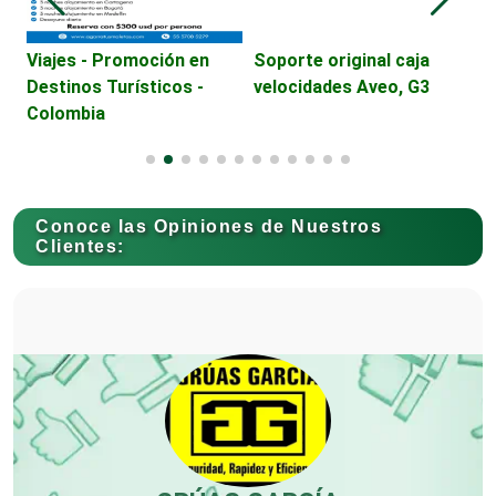
Camiones para Fletes
E
Viajes - Promoción en
Soporte original caja
B
Destinos Turísticos -
velocidades Aveo, G3
C
Colombia
H
Cancelería de Aluminio
Capacitación
Conoce las Opiniones de Nuestros
Clientes:
Carnicerías
Carpinterías
Centros Comerciales