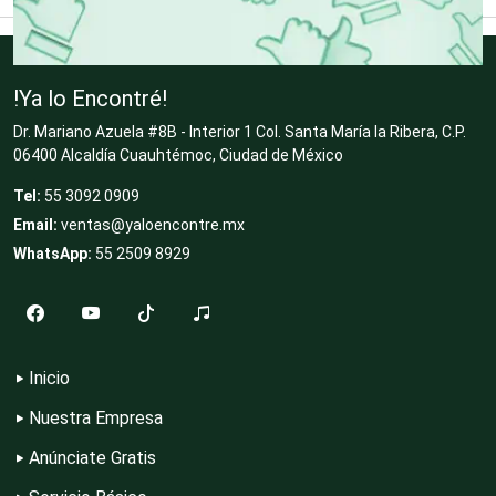
Clínicas de Rehabilitación
!Ya lo Encontré!
Clínicas y Hospitales
Dr. Mariano Azuela #8B - Interior 1 Col. Santa María la Ribera, C.P.
06400 Alcaldía Cuauhtémoc, Ciudad de México
Tel:
55 3092 0909
Clubes Deportivos
Email:
ventas@yaloencontre.mx
WhatsApp:
55 2509 8929
Cocinas Integrales
Inicio
Combustibles y Lubricantes
Nuestra Empresa
Anúnciate Gratis
Compresores de aire