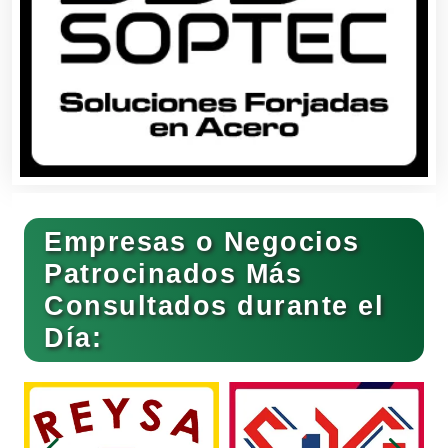
Bancos
Banquetes
Bares y Cantinas
Empresas o Negocios
Basculas
Patrocinados Más
Consultados durante el
Bebidas
Día:
Belleza