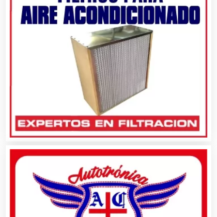
Autobuses
Automatización
Automóviles Nuevos y Usados
Autopartes Eléctricas
Avaluos
Balnearios