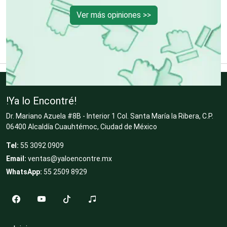
Ver más opiniones >>
Desperdicios Industriales
Dulcerías
Edecanes
!Ya lo Encontré!
Dr. Mariano Azuela #8B - Interior 1 Col. Santa María la Ribera, C.P.
06400 Alcaldía Cuauhtémoc, Ciudad de México
Editores
Tel:
55 3092 0909
Email:
ventas@yaloencontre.mx
Electricidad y Plomería
WhatsApp:
55 2509 8929
Electrodomésticos