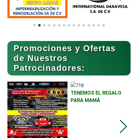
Compresores de aire
Computadoras
Promociones y Ofertas
Conferencias Empresariales
de Nuestros
Patrocinadores:
Construcciones en General
TENEMOS EL REGALO
Contadores
PARA MAMÁ
Control de Plagas