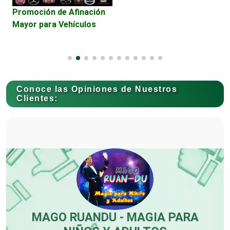
Conversiones Automotrices
Promoción de Afinación
S
Mayor para Vehículos
v
Copiadoras
Cortinas, Persianas y Alfombras
Conoce las Opiniones de Nuestros
Clientes:
Cremerías y Salchichonerías
Cristalerías
Cromadoras
-
MAGO RUANDU - MAGIA PARA