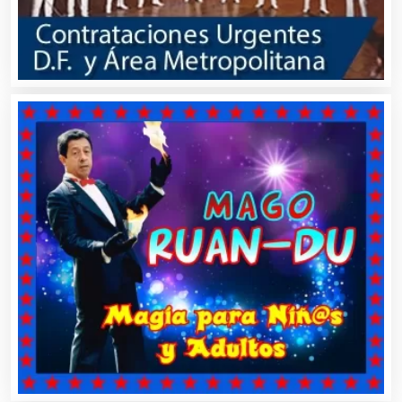
Bordados y Estampados
Boutiques
Buceo
Cafeterías
Cajas de Ahorro
Cámaras de Comercio