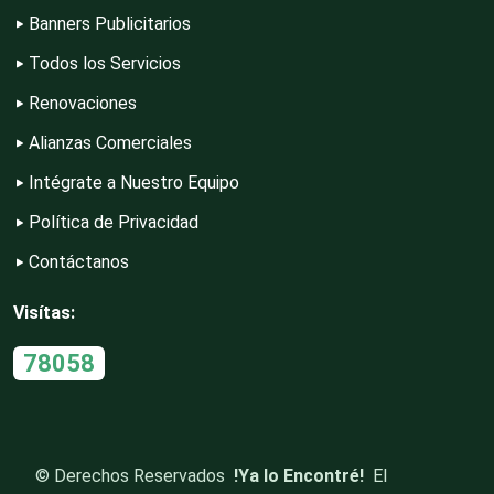
Contadores
Banners Publicitarios
Todos los Servicios
Control de Plagas
Renovaciones
Alianzas Comerciales
Intégrate a Nuestro Equipo
Conversiones Automotrices
Política de Privacidad
Contáctanos
Copiadoras
Visítas:
Cortinas, Persianas y Alfombras
78058
Cremerías y Salchichonerías
©
Derechos Reservados
!Ya lo Encontré!
El