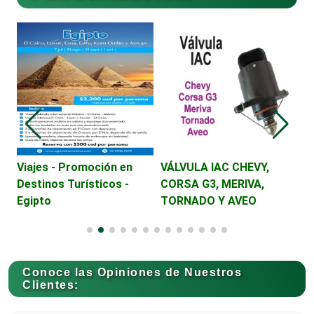
Cajas de Ahorro
Cámaras de Comercio
Camiones para Fletes
Viajes - Promoción en
VÁLVULA IAC CHEVY,
A
Destinos Turísticos -
CORSA G3, MERIVA,
Egipto
TORNADO Y AVEO
Cancelería de Aluminio
Capacitación
Conoce las Opiniones de Nuestros
Clientes:
Carnicerías