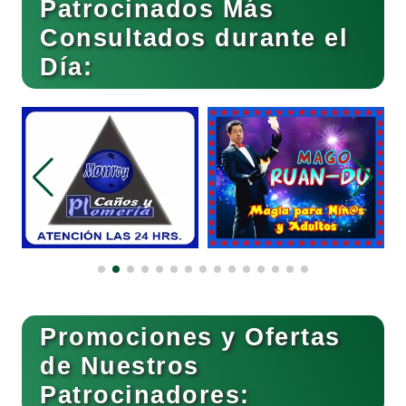
Patrocinados Más
Consultados durante el
Bebidas
Día:
Belleza
Bordados y Estampados
Boutiques
Buceo
Promociones y Ofertas
de Nuestros
Patrocinadores:
Cafeterías