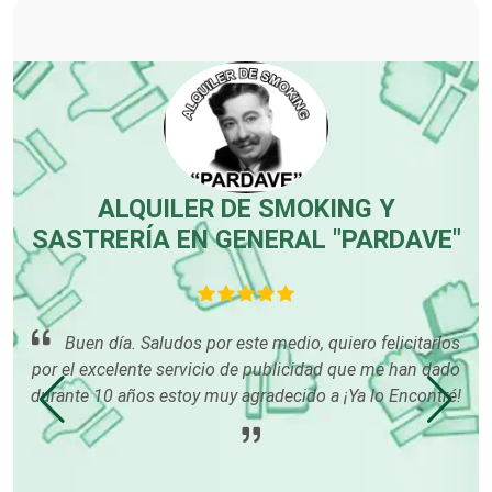
Carpinterías
Centros Comerciales
ALQUILER DE SMOKING Y
SASTRERÍA EN GENERAL "PARDAVE"
Centros de Espectáculos
Centros de Nutrición
Buen día. Saludos por este medio, quiero felicitarlos
por el excelente servicio de publicidad que me han dado
durante 10 años estoy muy agradecido a ¡Ya lo Encontré!
Centros Turísticos
tu
ón
rme
Cerrajerías