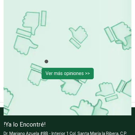
Cibercafés
Clínicas de Belleza
Clínicas de Rehabilitación
Ver más opiniones >>
Clínicas y Hospitales
Clubes Deportivos
!Ya lo Encontré!
Dr. Mariano Azuela #8B - Interior 1 Col. Santa María la Ribera, C.P.