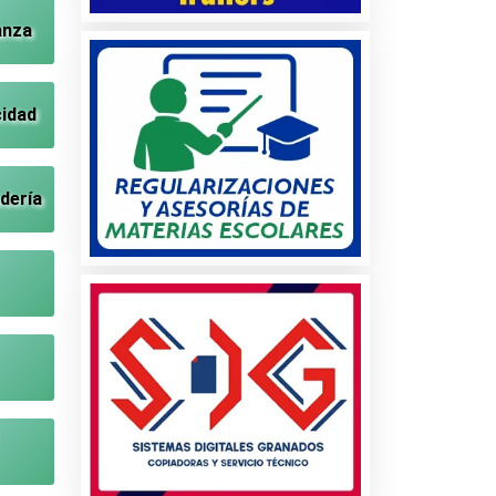
anza
cidad
dería