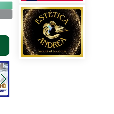
na
dos
les