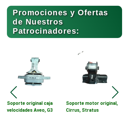
Buceo
Promociones y Ofertas
de Nuestros
Patrocinadores:
Cafeterías
Cajas de Ahorro
Cámaras de Comercio
Camiones para Fletes
Soporte original caja
Soporte motor original,
V
velocidades Aveo, G3
Cirrus, Stratus
C
T
Cancelería de Aluminio