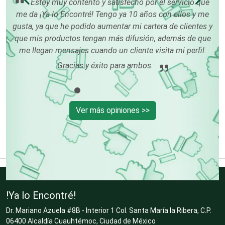
Estoy muy contento y satisfecho por el servicio que
cer
me da ¡Ya lo Encontré! Tengo ya 10 años con ellos y me
Centros Turísticos
es
gusta, ya que he podido aumentar mi cartera de clientes y
 con
que mis productos tengan más difusión, además de que
 su
me llegan mensajes cuando un cliente visita mi perfil.
Cerrajerías
Gracias y éxito para ambos.
Cibercafés
Ver más opiniones >>
Clínicas de Belleza
Clínicas de Rehabilitación
!Ya lo Encontré!
Dr. Mariano Azuela #8B - Interior 1 Col. Santa María la Ribera, C.P.
Clínicas y Hospitales
06400 Alcaldía Cuauhtémoc, Ciudad de México