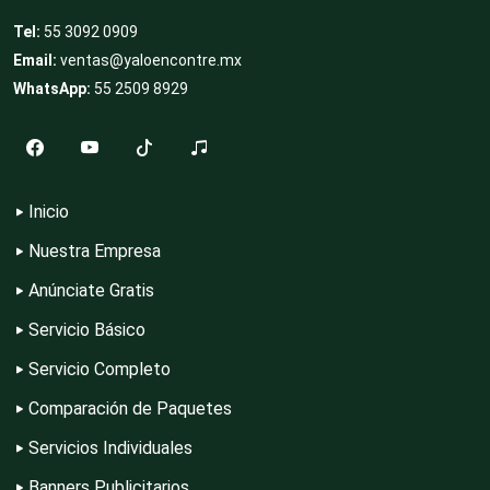
Tel:
55 3092 0909
Clubes Deportivos
Email:
ventas@yaloencontre.mx
WhatsApp:
55 2509 8929
Cocinas Integrales
Inicio
Combustibles y Lubricantes
Nuestra Empresa
Anúnciate Gratis
Compresores de aire
Servicio Básico
Servicio Completo
Computadoras
Comparación de Paquetes
Servicios Individuales
Conferencias Empresariales
Banners Publicitarios