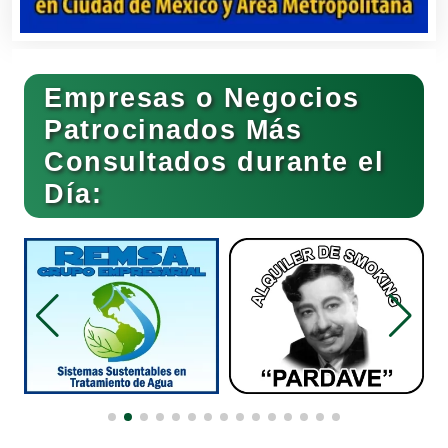
Bares y Cantinas
Empresas o Negocios
Basculas
Patrocinados Más
Consultados durante el
Bebidas
Día:
Belleza
Bordados y Estampados
Boutiques