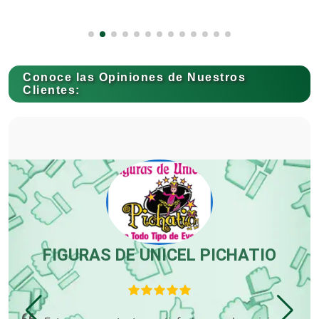
Capacitación
Conoce las Opiniones de Nuestros
Carnicerías
Clientes:
Carpinterías
Centros Comerciales
Centros de Espectáculos
FIGURAS DE UNICEL PICHATIO
T
Centros de Nutrición