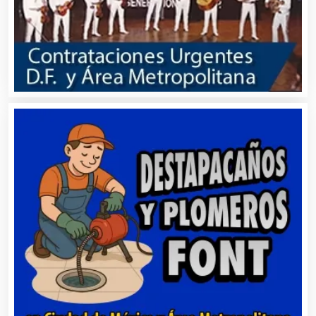
Automóviles Nuevos y Usados
Autopartes Eléctricas
Avaluos
Balnearios
Bancos
Banquetes