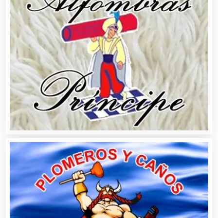
Alquiler de Trajes de Etiqueta
Alta Costura
Aluminio
Ambulancias
Análisis Clínicos
Análisis de Aguas