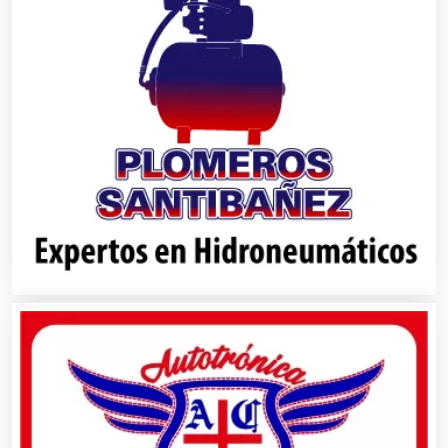
Autobuses
Automatización
Automóviles Nuevos y Usados
Autopartes Eléctricas
Avaluos
Balnearios