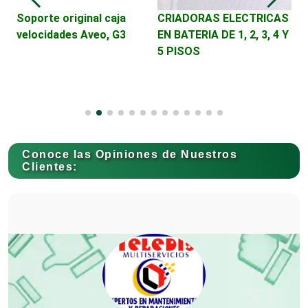
Conversiones Automotrices
Soporte original caja
CRIADORAS ELECTRICAS
B
velocidades Aveo, G3
EN BATERIA DE 1, 2, 3, 4 Y
C
5 PISOS
H
Copiadoras
Cortinas, Persianas y Alfombras
Conoce las Opiniones de Nuestros
Clientes:
Cremerías y Salchichonerías
Cristalerías
Cromadoras