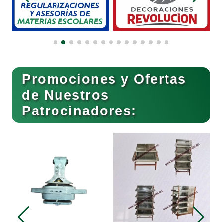
Compresores de aire
Computadoras
Promociones y Ofertas
Conferencias Empresariales
de Nuestros
Patrocinadores:
Construcciones en General
Contadores
Control de Plagas