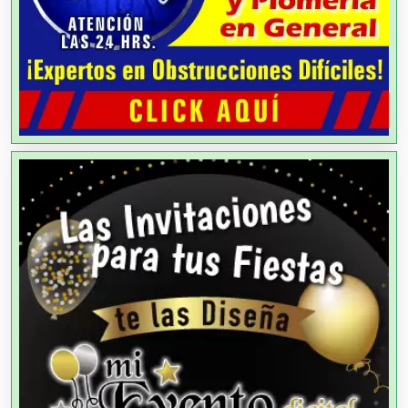
Aire Acondicionado
Alarmas
Albercas
Alimentos
Almacenaje
Alquiler de Autos