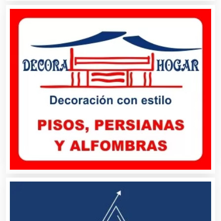
Camiones para Fletes
Cancelería de Aluminio
Capacitación
Carnicerías
Carpinterías
Centros Comerciales