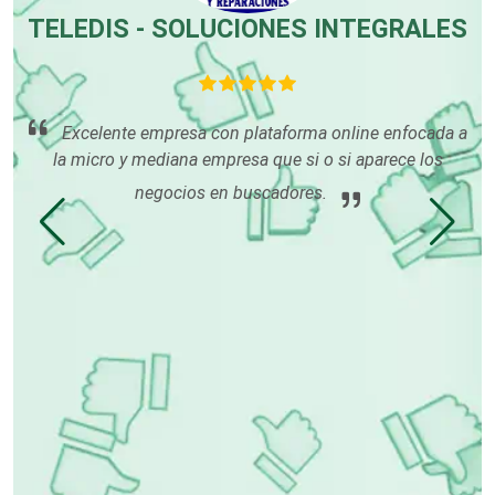
TELEDIS - SOLUCIONES INTEGRALES
Decoración de Interiores
S
Dentistas
Excelente empresa con plataforma online enfocada a
la micro y mediana empresa que si o si aparece los
an
po
negocios en buscadores.
Deportes
du
Depósitos Dentales
Dermatólogos
Desarrollo de Software