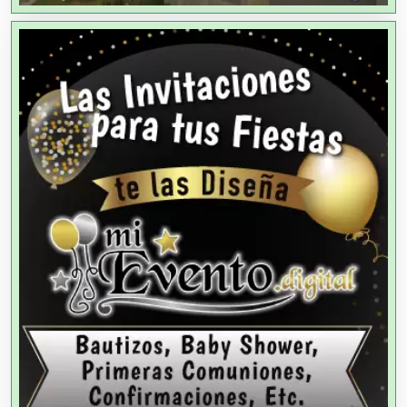
Agricultores
Agricultura y Ganadería
Agua Purificada
Aire Acondicionado
Alarmas
Albercas