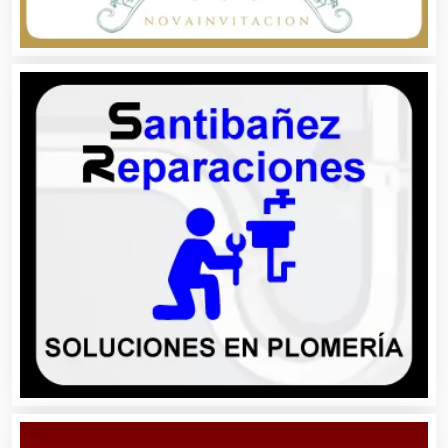
Autopartes Eléctricas
Avaluos
Balnearios
Bancos
Banquetes
Bares y Cantinas