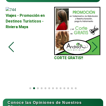
Viajes - Promoción en
Contadores
Destinos Turísticos -
Riviera Maya
Control de Plagas
Conversiones Automotrices
2
V
CORTE GRATIS!!
D
DE
H
Copiadoras
Cortinas, Persianas y Alfombras
Conoce las Opiniones de Nuestros