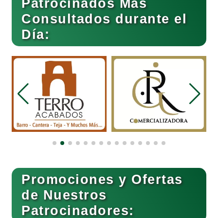
Patrocinados Más
Consultados durante el
Día:
Cocinas Integrales
Combustibles y Lubricantes
Compresores de aire
Computadoras
Promociones y Ofertas
Conferencias Empresariales
de Nuestros
Patrocinadores:
Construcciones en General