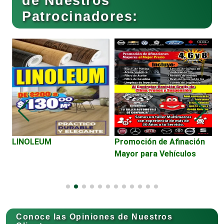
de Nuestros
Patrocinadores:
Cafeterías
Cajas de Ahorro
Cámaras de Comercio
Camiones para Fletes
E
LINOLEUM
Promoción de Afinación
M
Mayor para Vehículos
r
S
Cancelería de Aluminio
Capacitación
Conoce las Opiniones de Nuestros