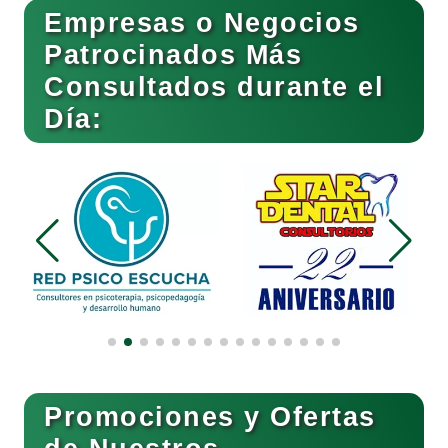
Empresas o Negocios
Basculas
Patrocinados Más
Consultados durante el
Bebidas
Día:
Belleza
Bordados y Estampados
Boutiques
Buceo
Promociones y Ofertas