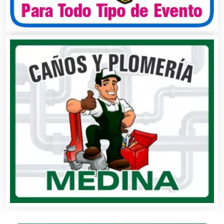
Autopartes Eléctricas
Avaluos
Balnearios
Bancos
Banquetes
Bares y Cantinas