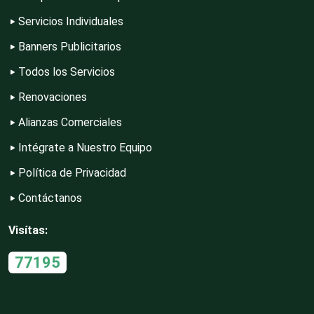
Servicios Individuales
Contadores
Banners Publicitarios
Todos los Servicios
Control de Plagas
Renovaciones
Alianzas Comerciales
Intégrate a Nuestro Equipo
Conversiones Automotrices
Política de Privacidad
Contáctanos
Copiadoras
Visítas:
Cortinas, Persianas y Alfombras
77195
Cremerías y Salchichonerías