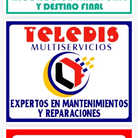
Autopartes Eléctricas
Avaluos
Balnearios
Bancos
Banquetes
Bares y Cantinas