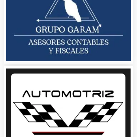
Cafeterías
Cajas de Ahorro
Cámaras de Comercio
Camiones para Fletes
Cancelería de Aluminio
Capacitación