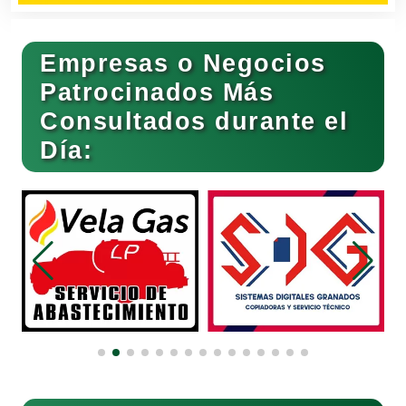
Cerrajerías
Empresas o Negocios
Patrocinados Más
Consultados durante el
Cibercafés
Día:
Clínicas de Belleza
Clínicas de Rehabilitación
Clínicas y Hospitales
Clubes Deportivos