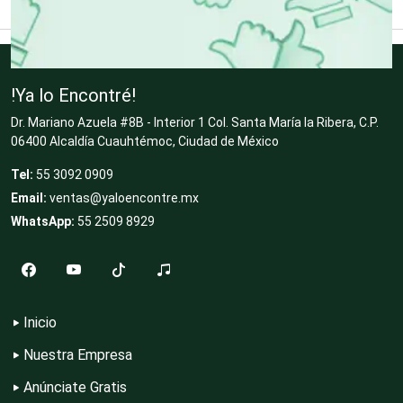
Depósitos Dentales
Dermatólogos
!Ya lo Encontré!
Dr. Mariano Azuela #8B - Interior 1 Col. Santa María la Ribera, C.P.
06400 Alcaldía Cuauhtémoc, Ciudad de México
Desarrollo de Software
Tel:
55 3092 0909
Email:
ventas@yaloencontre.mx
Desperdicios Industriales
WhatsApp:
55 2509 8929
Dulcerías
Inicio
Nuestra Empresa
Edecanes
Anúnciate Gratis