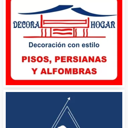
Basculas
Bebidas
Belleza
Bordados y Estampados
Boutiques
Buceo