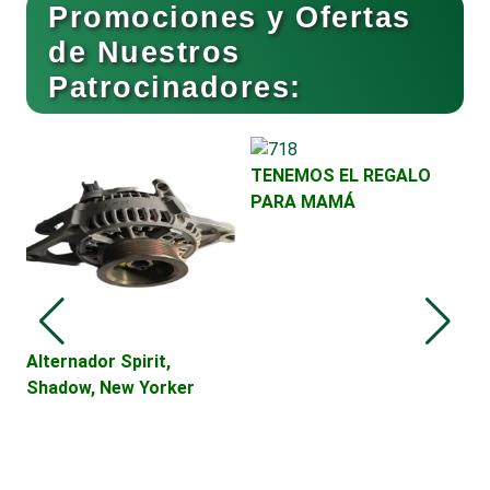
Promociones y Ofertas
de Nuestros
Cocinas Integrales
Patrocinadores:
Combustibles y Lubricantes
TENEMOS EL REGALO
PARA MAMÁ
Compresores de aire
Computadoras
E
Alternador Spirit,
I
Shadow, New Yorker
A
Conferencias Empresariales
G
V
D
Construcciones en General