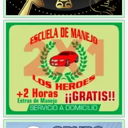
Agricultores
Agricultura y Ganadería
Agua Purificada
Aire Acondicionado
Alarmas
Albercas