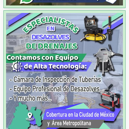
Alta Costura
Aluminio
Ambulancias
Análisis Clínicos
Análisis de Aguas
Animadores de Eventos