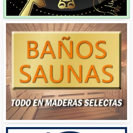
Agricultores
Agricultura y Ganadería
Agua Purificada
Aire Acondicionado
Alarmas
Albercas