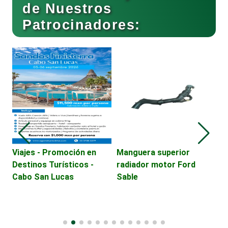
de Nuestros
Patrocinadores:
Cafeterías
Cajas de Ahorro
Cámaras de Comercio
Camiones para Fletes
Viajes - Promoción en
Manguera superior
V
Destinos Turísticos -
radiador motor Ford
D
Cabo San Lucas
Sable
C
Cancelería de Aluminio
Capacitación