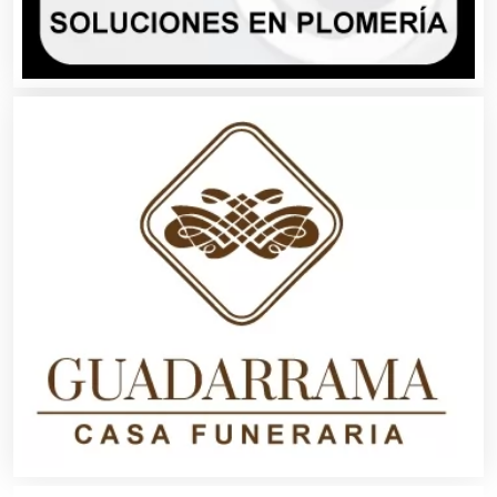
Autopartes Eléctricas
Avaluos
Balnearios
Bancos
Banquetes
Bares y Cantinas