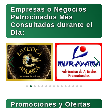
Empresas o Negocios
Basculas
Patrocinados Más
Consultados durante el
Bebidas
Día:
Belleza
Bordados y Estampados
Boutiques
Buceo
Promociones y Ofertas