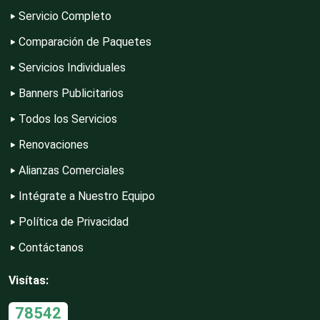
Servicio Completo
Comparación de Paquetes
Contadores
Servicios Individuales
Banners Publicitarios
Control de Plagas
Todos los Servicios
Renovaciones
Conversiones Automotrices
Alianzas Comerciales
Intégrate a Nuestro Equipo
Copiadoras
Política de Privacidad
Contáctanos
Cortinas, Persianas y Alfombras
Visítas:
78542