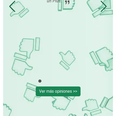
un Plus.
Cerrajerías
Cibercafés
Clínicas de Belleza
Clínicas de Rehabilitación
Ver más opiniones >>
Clínicas y Hospitales
Clubes Deportivos