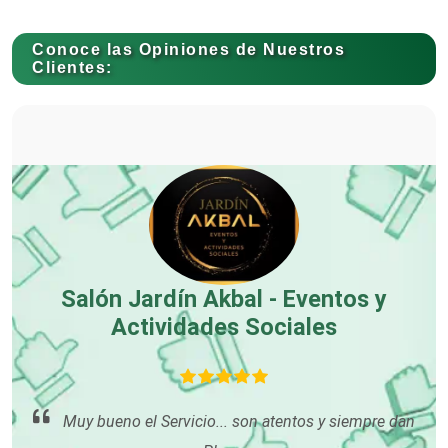
Conoce las Opiniones de Nuestros
Carnicerías
Clientes:
Carpinterías
Centros Comerciales
Centros de Espectáculos
Salón Jardín Akbal - Eventos y
Actividades Sociales
Centros de Nutrición
nta
o
Muy bueno el Servicio... son atentos y siempre dan
Centros Turísticos
por
E