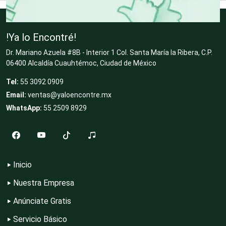
Cocinas Integrales
!Ya lo Encontré!
Dr. Mariano Azuela #8B - Interior 1 Col. Santa María la Ribera, C.P.
06400 Alcaldía Cuauhtémoc, Ciudad de México
Combustibles y Lubricantes
Tel:
55 3092 0909
Email:
ventas@yaloencontre.mx
WhatsApp:
55 2509 8929
Compresores de aire
Computadoras
Inicio
Nuestra Empresa
Conferencias Empresariales
Anúnciate Gratis
Servicio Básico
Construcciones en General